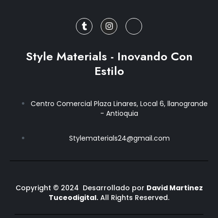
T
I
J
u
n
k
m
s
i
b
t
-
l
a
f
r
g
a
Style Materials - Inovando Con
r
c
a
e
Estilo
m
b
o
o
k
Centro Comercial Plaza Linares, Local 6, llanogrande
-
- Antioquia
f
Stylematerials24@gmail.com
Copyright © 2024 Desarrollado por
David Martinez
Tuceodigital.
All Rights Reserved.