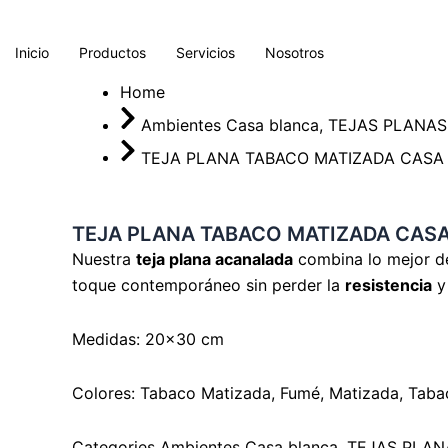
Ir
al
Inicio
Productos
Servicios
Nosotros
contenido
Home
Ambientes Casa blanca
,
TEJAS PLANAS
TEJA PLANA TABACO MATIZADA CASA
TEJA PLANA TABACO MATIZADA CAS
Nuestra
teja plana acanalada
combina lo mejor d
toque contemporáneo sin perder la
resistencia
y
Medidas: 20×30 cm
Colores: Tabaco Matizada, Fumé, Matizada, Tabac
Categories
Ambientes Casa blanca
,
TEJAS PLAN