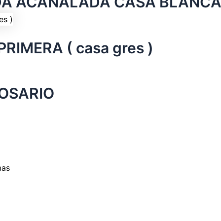
DA ACANALADA CASA BLANC
IMERA ( casa gres )
ROSARIO
mas