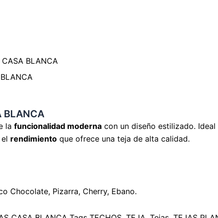
 CASA BLANCA
 BLANCA
A BLANCA
e la
funcionalidad moderna
con un diseño estilizado. Idea
 el
rendimiento
que ofrece una teja de alta calidad.
o Chocolate, Pizarra, Cherry, Ebano.
AS CASA BLANCA
Tags
TECHOS
,
TEJA
,
Tejas
,
TEJAS PLA