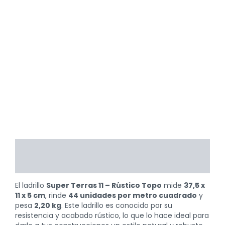
Descripción
Valoraciones (0)
El ladrillo
Super Terras 11 – Rústico Topo
mide
37,5 x
11 x 5 cm
, rinde
44 unidades por metro cuadrado
y
pesa
2,20 kg
. Este ladrillo es conocido por su
resistencia y acabado rústico, lo que lo hace ideal para