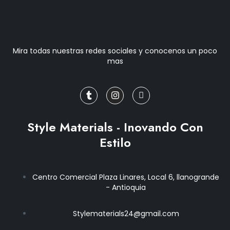
Mira todas nuestras redes sociales y conocenos un poco
mas
T
I
J
u
n
k
m
s
i
b
t
-
l
a
f
r
g
a
Style Materials - Inovando Con
r
c
a
e
Estilo
m
b
o
o
k
Centro Comercial Plaza Linares, Local 6, llanogrande
-
- Antioquia
f
Stylematerials24@gmail.com