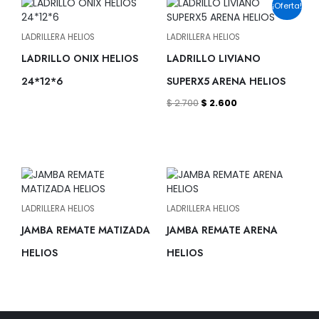
El
El
¡Oferta!
precio
precio
original
actual
era:
es:
LADRILLERA HELIOS
LADRILLERA HELIOS
$ 2.700.
$ 2.600.
LADRILLO ONIX HELIOS
LADRILLO LIVIANO
24*12*6
SUPERX5 ARENA HELIOS
$
2.700
$
2.600
LADRILLERA HELIOS
LADRILLERA HELIOS
JAMBA REMATE MATIZADA
JAMBA REMATE ARENA
HELIOS
HELIOS