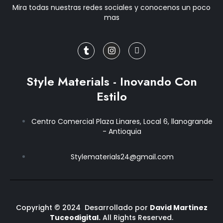
Mira todas nuestras redes sociales y conocenos un poco
mas
T
I
J
u
n
k
m
s
i
b
t
-
l
a
f
r
g
a
Style Materials - Inovando Con
r
c
a
e
Estilo
m
b
o
o
Centro Comercial Plaza Linares, Local 6, llanogrande
k
- Antioquia
-
f
Stylematerials24@gmail.com
Copyright © 2024 Desarrollado por
David Martinez
Tuceodigital.
All Rights Reserved.