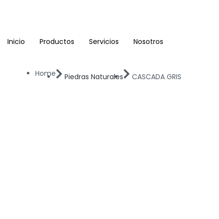
Ir
al
contenido
Inicio
Productos
Servicios
Nosotros
Home
Piedras Naturales
CASCADA GRIS