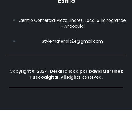
Estilo
m
b
o
o
k
Centro Comercial Plaza Linares, Local 6, llanogrande
-
- Antioquia
f
Stylematerials24@gmail.com
Copyright © 2024 Desarrollado por
David Martinez
Tuceodigital.
All Rights Reserved.