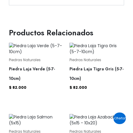
Productos Relacionados
Piedras Naturales
Piedras Naturales
Piedra Laja Verde (5-7-
Piedra Laja Tigra Gris (5-7-
10cm)
10cm)
$
82.000
$
82.000
El
El
¡Oferta!
precio
precio
original
actual
era:
es:
Piedras Naturales
Piedras Naturales