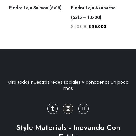
$ 90.000.
$ 85.000.
Piedra Laja Salmon (5×15)
Piedra Laja Azabache
(5×15 – 10×20)
$
90.000
$
85.000
Mira todas nuestras redes sociales y conocenos un poco
mas
T
I
J
u
n
k
m
s
i
b
t
-
l
a
f
r
g
a
Style Materials - Inovando Con
r
c
a
e