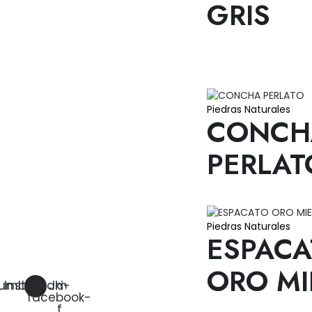
GRIS
Piedras Naturales
CONCH
PERLAT
Piedras Naturales
ESPACA
Mira todas nuestras redes sociales y conocenos un poco mas
ORO MI
umblr
Instagram
Jki-
facebook-
f