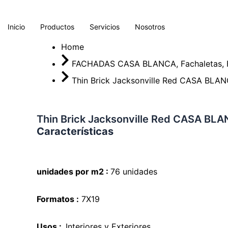
Ir
El
El
al
precio
precio
Inicio
Productos
Servicios
Nosotros
contenido
original
actual
era:
es:
Home
$ 37.200.
$ 36.200.
FACHADAS CASA BLANCA
,
Fachaletas
,
Thin Brick Jacksonville Red CASA BLA
Thin Brick Jacksonville Red CASA BL
Características
unidades por m2 :
76 unidades
Formatos :
7X19
Usos :
Interiores y Exteriores