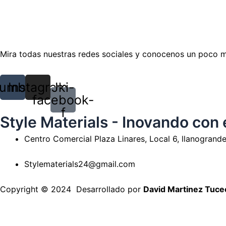
Mira todas nuestras redes sociales y conocenos un poco 
umblr
Instagram
Jki-
facebook-
f
Style Materials - Inovando con 
Centro Comercial Plaza Linares, Local 6, llanogrande
Stylematerials24@gmail.com
Copyright © 2024 Desarrollado por
David Martinez Tuceo