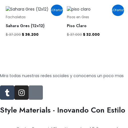
El
El
El
El
¡Oferta!
¡Oferta!
precio
precio
precio
precio
original
actual
original
actual
Fachaletas
Pisos en Gres
era:
es:
era:
es:
Sahara Gres (12×12)
Piso Claro
$ 37.200.
$ 36.200.
$ 37.000.
$ 32.000.
$
37.200
$
36.200
$
37.000
$
32.000
Mira todas nuestras redes sociales y conocenos un poco mas
T
I
J
u
n
k
m
s
i
Style Materials - Inovando Con Estilo
b
t
-
l
a
f
r
g
a