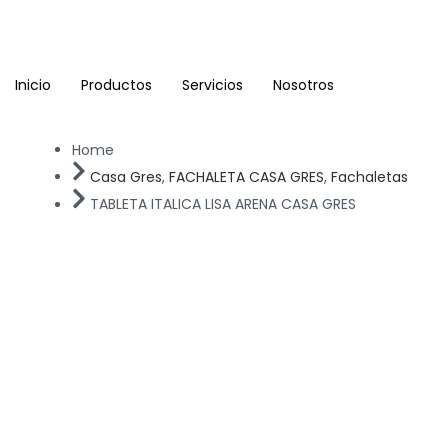
Ir
al
contenido
Inicio
Productos
Servicios
Nosotros
Home
Casa Gres
,
FACHALETA CASA GRES
,
Fachaletas
TABLETA ITALICA LISA ARENA CASA GRES