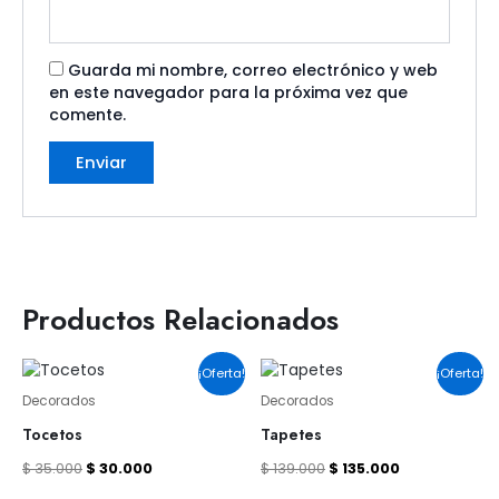
Guarda mi nombre, correo electrónico y web
en este navegador para la próxima vez que
comente.
Productos Relacionados
El
El
El
El
¡Oferta!
¡Oferta!
precio
precio
precio
precio
original
actual
original
actual
Decorados
Decorados
era:
es:
era:
es:
Tocetos
Tapetes
$ 35.000.
$ 30.000.
$ 139.000.
$ 135.000.
$
35.000
$
30.000
$
139.000
$
135.000