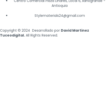
Centro Comercial Plaza Linares, Local 6, llanogrande -
r
c
Antioquia
a
e
m
b
Stylematerials24@gmail.com
o
o
Copyright © 2024 Desarrollado por
David Martinez
k
Tuceodigital.
All Rights Reserved.
-
f