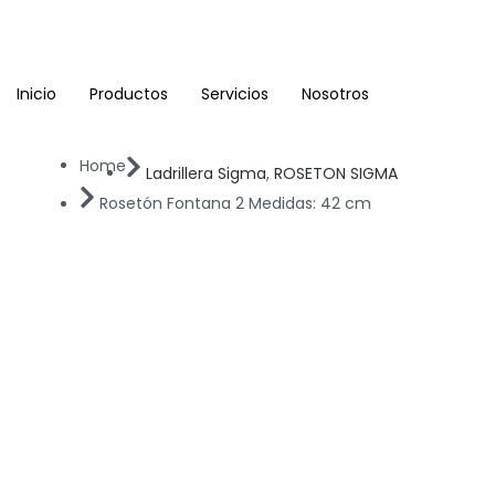
Ir
al
contenido
Inicio
Productos
Servicios
Nosotros
Home
Ladrillera Sigma
,
ROSETON SIGMA
Rosetón Fontana 2 Medidas: 42 cm