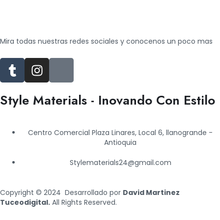
Mira todas nuestras redes sociales y conocenos un poco mas
T
I
J
u
n
k
m
s
i
Style Materials - Inovando Con Estilo
b
t
-
l
a
f
r
g
a
Centro Comercial Plaza Linares, Local 6, llanogrande -
r
c
Antioquia
a
e
m
b
Stylematerials24@gmail.com
o
o
Copyright © 2024 Desarrollado por
David Martinez
k
Tuceodigital.
All Rights Reserved.
-