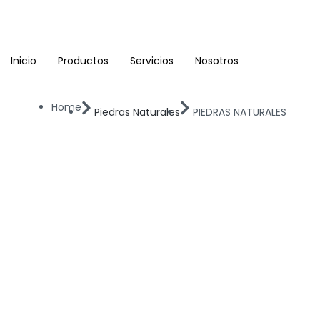
Ir
al
contenido
Inicio
Productos
Servicios
Nosotros
Home
Piedras Naturales
PIEDRAS NATURALES