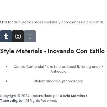
Mira todas nuestras redes sociales y conocenos un poco mas
T
I
J
u
n
k
m
s
i
Style Materials - Inovando Con Estilo
b
t
-
l
a
f
r
g
a
Centro Comercial Plaza Linares, Local 6, llanogrande -
r
c
Antioquia
a
e
m
b
Stylematerials24@gmail.com
o
o
Copyright © 2024 Desarrollado por
David Martinez
k
Tuceodigital.
All Rights Reserved.
-