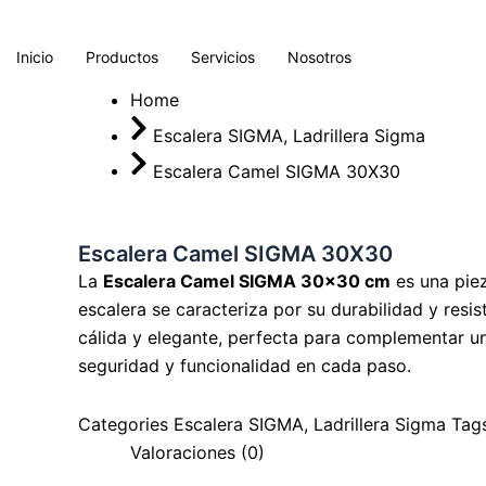
Ir
al
Inicio
Productos
Servicios
Nosotros
contenido
Home
Escalera SIGMA
,
Ladrillera Sigma
Escalera Camel SIGMA 30X30
Escalera Camel SIGMA 30X30
La
Escalera Camel SIGMA 30×30 cm
es una piez
escalera se caracteriza por su durabilidad y resi
cálida y elegante, perfecta para complementar un
seguridad y funcionalidad en cada paso.
Categories
Escalera SIGMA
,
Ladrillera Sigma
Tag
Valoraciones (0)