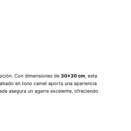
nsición. Con dimensiones de
30×30 cm
, esta
 acabado en tono camel aporta una apariencia
zada asegura un agarre excelente, ofreciendo