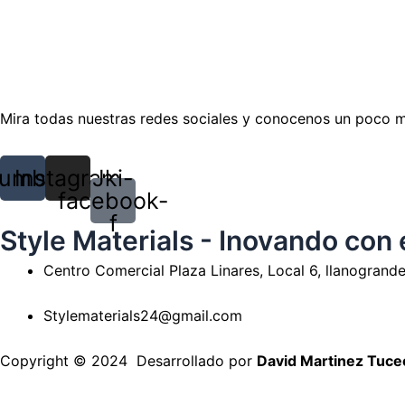
Mira todas nuestras redes sociales y conocenos un poco 
umblr
Instagram
Jki-
facebook-
f
Style Materials - Inovando con 
Centro Comercial Plaza Linares, Local 6, llanogrande
Stylematerials24@gmail.com
Copyright © 2024 Desarrollado por
David Martinez Tuceo