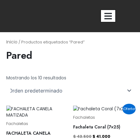
Ir
al
contenido
Nosotros
Inicio
/ Productos etiquetados “Pared”
Pared
Mostrando los 10 resultados
El
El
¡Oferta!
precio
precio
original
actual
Fachaletas
era:
es:
Fachaletas
Fachaleta Coral (7×25)
$ 43.500.
$ 41.000.
FACHALETA CANELA
$
43.500
$
41.000