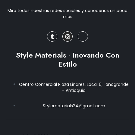
Mira todas nuestras redes sociales y conocenos un poco
mas
T
I
J
u
n
k
m
s
i
b
t
-
l
a
f
r
g
a
Style Materials - Inovando Con
r
c
a
e
Estilo
m
b
o
o
k
Centro Comercial Plaza Linares, Local 6, llanogrande
-
- Antioquia
f
Stylematerials24@gmail.com