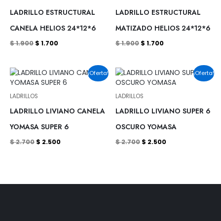
$ 1.900.
$ 1.700.
$ 1.900.
$ 1.700.
LADRILLO ESTRUCTURAL
LADRILLO ESTRUCTURAL
CANELA HELIOS 24*12*6
MATIZADO HELIOS 24*12*6
$
1.900
$
1.700
$
1.900
$
1.700
El
El
El
El
¡Oferta!
¡Oferta!
precio
precio
precio
precio
original
actual
original
actual
era:
es:
era:
es:
LADRILLOS
LADRILLOS
$ 2.700.
$ 2.500.
$ 2.700.
$ 2.500.
LADRILLO LIVIANO CANELA
LADRILLO LIVIANO SUPER 6
YOMASA SUPER 6
OSCURO YOMASA
$
2.700
$
2.500
$
2.700
$
2.500