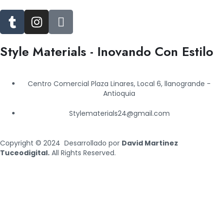
T
I
J
u
n
k
m
s
i
Style Materials - Inovando Con Estilo
b
t
-
l
a
f
r
g
a
Centro Comercial Plaza Linares, Local 6, llanogrande -
r
c
Antioquia
a
e
m
b
Stylematerials24@gmail.com
o
o
Copyright © 2024 Desarrollado por
David Martinez
k
Tuceodigital.
All Rights Reserved.
-
f