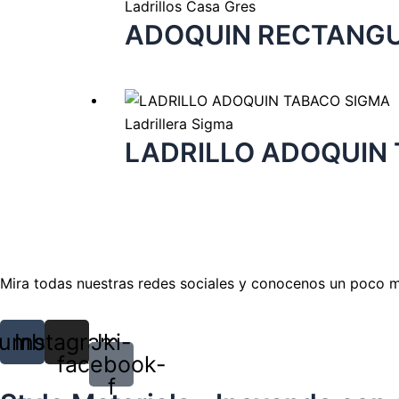
Ladrillos Casa Gres
ADOQUIN RECTANGU
Ladrillera Sigma
LADRILLO ADOQUIN
Mira todas nuestras redes sociales y conocenos un poco 
umblr
Instagram
Jki-
facebook-
f