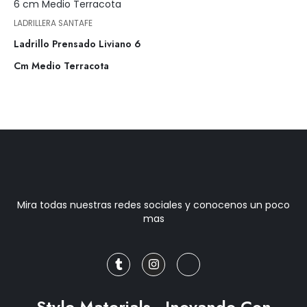
LADRILLERA SANTAFE
Ladrillo Prensado Liviano 6
Cm Medio Terracota
Mira todas nuestras redes sociales y conocenos un poco
mas
T
I
J
u
n
k
m
s
i
b
t
-
l
a
f
r
g
a
Style Materials - Inovando Con
r
c