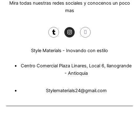
Mira todas nuestras redes sociales y conocenos un poco
mas
T
I
J
u
n
k
m
s
i
b
t
-
l
a
f
r
g
a
Style Materials - Inovando con estilo
r
c
a
e
m
b
Centro Comercial Plaza Linares, Local 6, llanogrande
o
o
- Antioquia
k
-
f
Stylematerials24@gmail.com
Copyright © 2024 Desarrollado por
David Martinez
Tuceodigital.
All Rights Reserved.